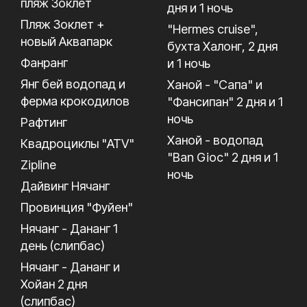
пляж Зоклет
дня и 1 ночь
Пляж Зоклет +
"Hermes cruise",
новый Аквапарк
бухта Халонг, 2 дня
Фанранг
и 1 ночь
Янг бей водопад и
Ханой - "Сапа" и
ферма крокодилов
"Фансипан" 2 дня и 1
ночь
Рафтинг
Ханой - водопад
Квадроциклы "ATV"
"Ban Gioc" 2 дня и 1
Zipline
ночь
Дайвинг Нячанг
Провинция "Фуйен"
Нячанг - Дананг 1
день (слипбас)
Нячанг - Дананг и
Хойан 2 дня
(слипбас)