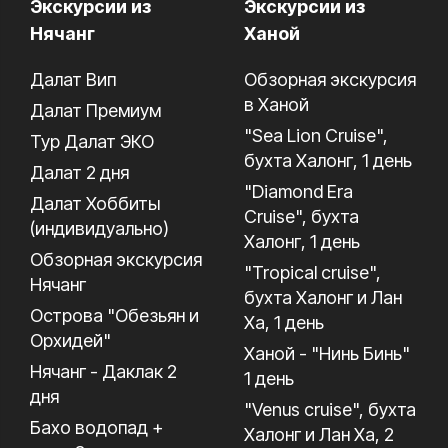
Экскурсии из
Экскурсии из
Нячанг
Ханой
Далат Вип
Обзорная экскурсия
в Ханой
Далат Премиум
"Sea Lion Cruise",
Тур Далат ЭКО
бухта Халонг, 1 день
Далат 2 дня
"Diamond Era
Далат Хоббиты
Cruise", бухта
(индивидуально)
Халонг, 1 день
Обзорная экскурсия
"Tropical cruise",
Нячанг
бухта Халонг и Лан
Острова "Обезьян и
Ха, 1 день
Орхидей"
Ханой - "Нинь Бинь"
Нячанг - Даклак 2
1 день
дня
"Venus cruise", бухта
Бахо водопад +
Халонг и Лан Ха, 2