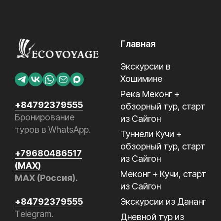
Главная
Экскурсии в
Хошимине
Река Меконг +
+84792379555
обзорный тур, старт
Бронирование
из Сайгон
туров в WhatsApp.
Туннели Кучи +
обзорный тур, старт
+79680486517
из Сайгон
(MAX)
Меконг + Кучи, старт
MAX (Россия).
из Сайгон
Экскурсии из Дананг
+84792379555
Telegram.
Дневной тур из