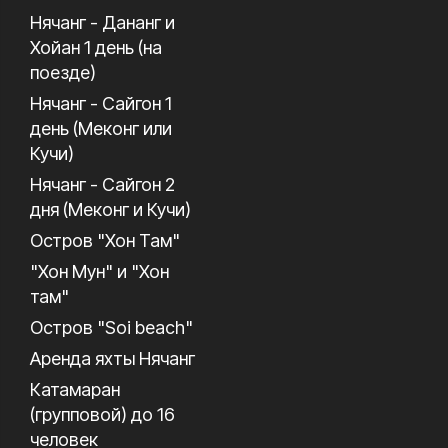
Нячанг - Дананг и
Хойан 1 день (на
поезде)
Нячанг - Сайгон 1
день (Меконг или
Кучи)
Нячанг - Сайгон 2
дня (Меконг и Кучи)
Остров "Хон Там"
"Хон Мун" и "Хон
там"
Остров "Soi beach"
Аренда яхты Нячанг
Катамаран
(групповой) до 16
человек