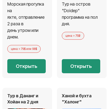
Морская прогулка
Тур на остров
на
"Doidep"
яхте, отправление
программа на пол
2 раза в
дня.
день утром или
цена = 75$!
днем.
цена = 79$ или 98$
Открыть
Открыть
Тур в Дананг и
Ханой и бухта
Хойан на 2 дня
"Халонг"