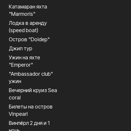
Катамаран яхта
"Marmoris"
Лодка в аренду
(speed boat)
Остров "Doidep"
Джип тур
Ужин на яхте
"Emperor"
"Ambassador club"
ужин
Вечерний круиз Sea
coral
Билеты на остров
Vinpearl
Винпёрл 2 дня и 1
ночь