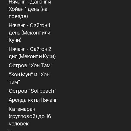
Нячанг - Дананг и
Хойан 1 день (на
поезде)
Нячанг - Сайгон 1
день (Меконг или
Кучи)
Нячанг - Сайгон 2
дня (Меконг и Кучи)
Остров "Хон Там"
"Хон Мун" и "Хон
там"
Остров "Soi beach"
Аренда яхты Нячанг
Катамаран
(групповой) до 16
человек