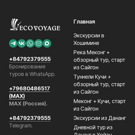
Главная
Экскурсии в
Хошимине
Река Меконг +
+84792379555
обзорный тур, старт
Бронирование
из Сайгон
туров в WhatsApp.
Туннели Кучи +
обзорный тур, старт
+79680486517
из Сайгон
(MAX)
Меконг + Кучи, старт
MAX (Россия).
из Сайгон
Экскурсии из Дананг
+84792379555
Telegram.
Дневной тур из
Дананг в Хойан