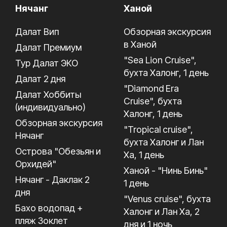
Нячанг
Ханой
Далат Вип
Обзорная экскурсия
в Ханой
Далат Премиум
"Sea Lion Cruise",
Тур Далат ЭКО
бухта Халонг, 1 день
Далат 2 дня
"Diamond Era
Далат Хоббиты
Cruise", бухта
(индивидуально)
Халонг, 1 день
Обзорная экскурсия
"Tropical cruise",
Нячанг
бухта Халонг и Лан
Острова "Обезьян и
Ха, 1 день
Орхидей"
Ханой - "Нинь Бинь"
Нячанг - Даклак 2
1 день
дня
"Venus cruise", бухта
Бахо водопад +
Халонг и Лан Ха, 2
пляж Зоклет
дня и 1 ночь