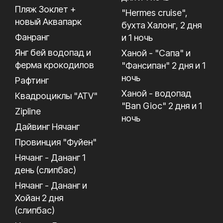
Пляж Зоклет +
"Hermes cruise",
новый Аквапарк
бухта Халонг, 2 дня
Фанранг
и 1 ночь
Янг бей водопад и
Ханой - "Сапа" и
ферма крокодилов
"Фансипан" 2 дня и 1
ночь
Рафтинг
Ханой - водопад
Квадроциклы "ATV"
"Ban Gioc" 2 дня и 1
Zipline
ночь
Дайвинг Нячанг
Провинция "Фуйен"
Нячанг - Дананг 1
день (слипбас)
Нячанг - Дананг и
Хойан 2 дня
(слипбас)