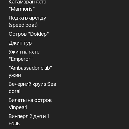
Катамаран яхта
"Marmoris"
Лодка в аренду
(speed boat)
Остров "Doidep"
Джип тур
Ужин на яхте
"Emperor"
"Ambassador club"
ужин
Вечерний круиз Sea
coral
Билеты на остров
Vinpearl
Винпёрл 2 дня и 1
ночь