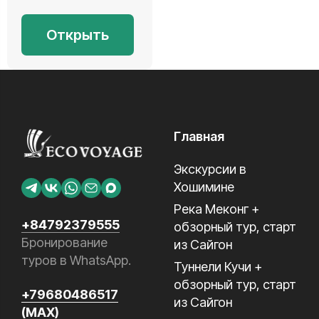
Открыть
Главная
Экскурсии в
Хошимине
Река Меконг +
+84792379555
обзорный тур, старт
Бронирование
из Сайгон
туров в WhatsApp.
Туннели Кучи +
обзорный тур, старт
+79680486517
из Сайгон
(MAX)