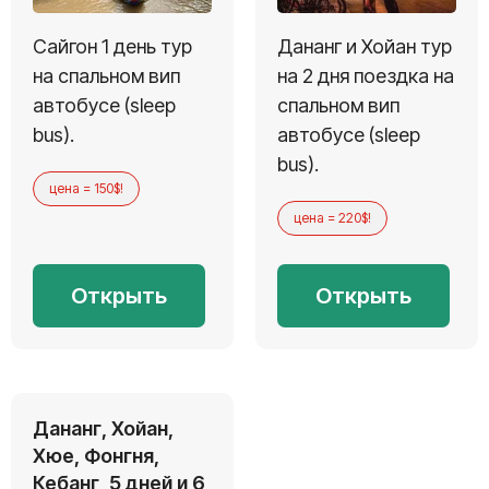
Сайгон 1 день тур
Дананг и Хойан тур
на спальном вип
на 2 дня поездка на
автобусе (sleep
спальном вип
bus).
автобусе (sleep
bus).
цена = 150$!
цена = 220$!
Открыть
Открыть
Дананг, Хойан,
Хюе, Фонгня,
Кебанг, 5 дней и 6