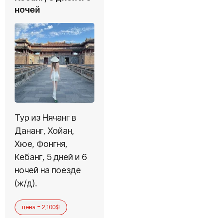
ночей
Тур из Нячанг в
Дананг, Хойан,
Хюе, Фонгня,
Кебанг, 5 дней и 6
ночей на поезде
(ж/д).
цена = 2,100$!