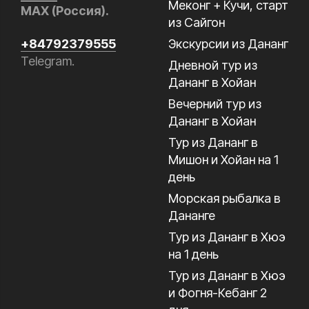
Меконг + Кучи, старт
MAX (Россия).
из Сайгон
Экскурсии из Дананг
+84792379555
Telegram.
Дневной тур из
Дананг в Хойан
Вечерний тур из
Дананг в Хойан
Тур из Дананг в
Мишон и Хойан на 1
день
Морская рыбалка в
Дананге
Тур из Дананг в Хюэ
на 1 день
Тур из Дананг в Хюэ
и Фогня-Кебанг 2