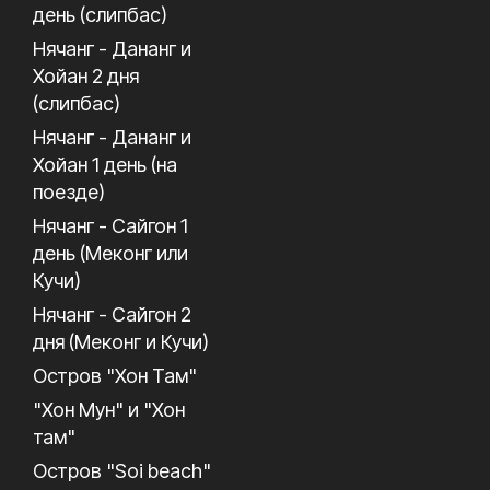
день (слипбас)
Нячанг - Дананг и
Хойан 2 дня
(слипбас)
Нячанг - Дананг и
Хойан 1 день (на
поезде)
Нячанг - Сайгон 1
день (Меконг или
Кучи)
Нячанг - Сайгон 2
дня (Меконг и Кучи)
Остров "Хон Там"
"Хон Мун" и "Хон
там"
Остров "Soi beach"