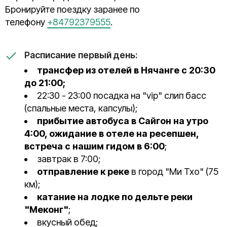
Бронируйте поездку заранее по
телефону
+84792379555
.
Расписание первый день:
трансфер из отелей в Нячанге с 20:30
до 21:00;
22:30 - 23:00 посадка на "vip" слип басс
(спальные места, капсулы);
прибытие автобуса в Сайгон на утро
4:00, ожидание в отеле на ресепшен,
встреча с нашим гидом в 6:00
;
завтрак в 7:00;
отправление к реке
в город "Ми Тхо" (75
км);
катание на лодке по дельте реки
"Меконг"
;
вкусный обед;