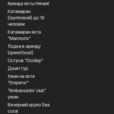
Аренда яхты Нячанг
Катамаран
(групповой) до 16
человек
Катамаран яхта
"Marmoris"
Лодка в аренду
(speed boat)
Остров "Doidep"
Джип тур
Ужин на яхте
"Emperor"
"Ambassador club"
ужин
Вечерний круиз Sea
coral