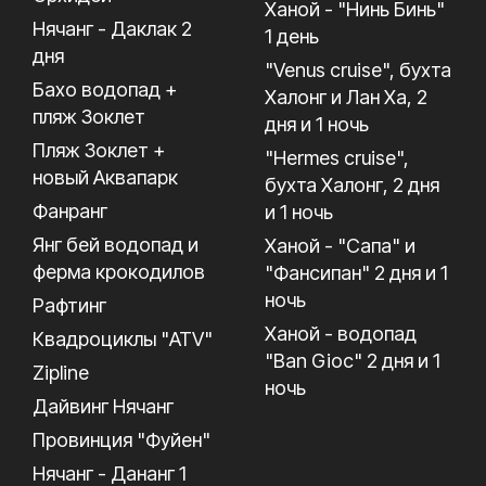
Ханой - "Нинь Бинь"
Нячанг - Даклак 2
1 день
дня
"Venus cruise", бухта
Бахо водопад +
Халонг и Лан Ха, 2
пляж Зоклет
дня и 1 ночь
Пляж Зоклет +
"Hermes cruise",
новый Аквапарк
бухта Халонг, 2 дня
Фанранг
и 1 ночь
Янг бей водопад и
Ханой - "Сапа" и
ферма крокодилов
"Фансипан" 2 дня и 1
ночь
Рафтинг
Ханой - водопад
Квадроциклы "ATV"
"Ban Gioc" 2 дня и 1
Zipline
ночь
Дайвинг Нячанг
Провинция "Фуйен"
Нячанг - Дананг 1