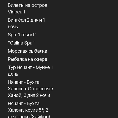
Билеты на остров
Vinpearl
Винпёрл 2 дня и 1
ночь
Spa "I resort"
"Galina Spa"
Морская рыбалка
Рыбалка на озере
Тур Нячанг - Муйне 1
день
Нячанг - Бухта
Халонг + Обзорная в
Ханой, 3 дня 2 ночи
Нячанг - Бухта
Халонг, круиз 5*, 2
дня 1 ночь (Хайфон)